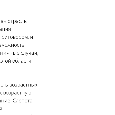
ая отрасль
апия
приговором, и
зможность
иничные случаи,
 этой области
сть возрастных
, возрастную
ние. Слепота
я