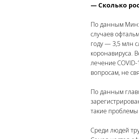
— Сколько ро
По данным Минзд
случаев офталь
году — 3,5 млн с
коронавируса. 
лечение COVID-
вопросам, не св
По данным глав
зарегистрирован
такие проблемы 
Среди людей тру