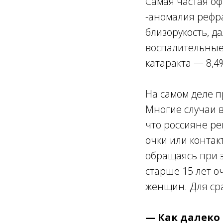
Самая частая оф
-аномалия рефра
близорукость, д
воспалительные 
катаракта — 8,4
На самом деле п
Многие случаи в
что россияне р
очки или контак
обращаясь при э
старше 15 лет о
женщин. Для сра
— Как далеко