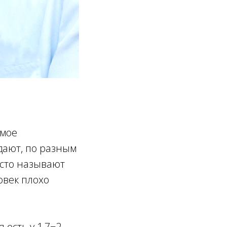
амое
дают, по разным
часто называют
овек плохо
 есть у 1,7−2