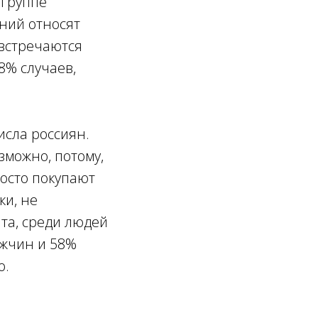
 группе
аний относят
 встречаются
8% случаев,
исла россиян.
зможно, потому,
осто покупают
ки, не
та, среди людей
ужчин и 58%
о.