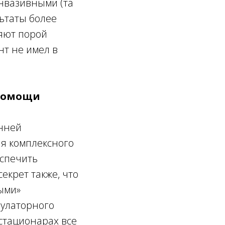
нвазивными (та
льтаты более
яют порой
нт не имел в
 помощи
анней
ия комплексного
еспечить
екрет также, что
ными»
булаторного
 стационарах все