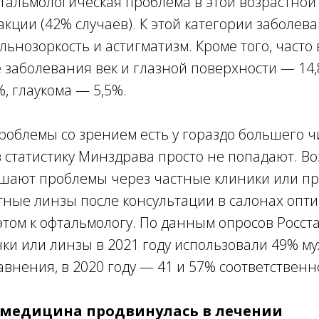
тальмологическая проблема в этой возрастной
кции (42% случаев). К этой категории заболев
альнозоркость и астигматизм. Кроме того, часто
заболевания век и глазной поверхности — 14,
%, глаукома — 5,5%.
роблемы со зрением есть у гораздо большего ч
 статистику Минздрава просто не попадают. Во
ешают проблемы через частные клиники или пр
тные линзы после консультации в салонах опти
том к офтальмологу. По данным опросов Росста
чки или линзы в 2021 году использовали 49% м
внения, в 2020 году — 41 и 57% соответственн
 медицина продвинулась в лечении