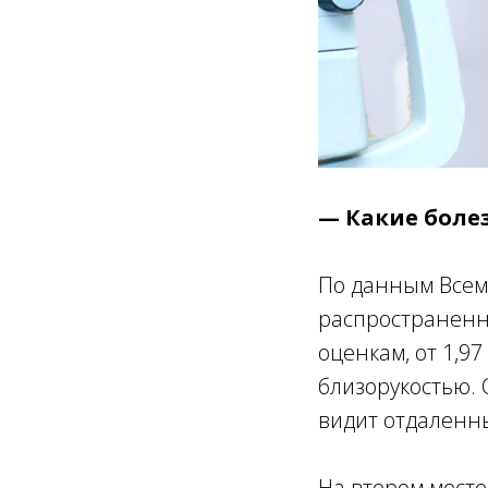
— Какие болез
По данным Всем
распространенн
оценкам, от 1,9
близорукостью. 
видит отдаленн
На втором месте