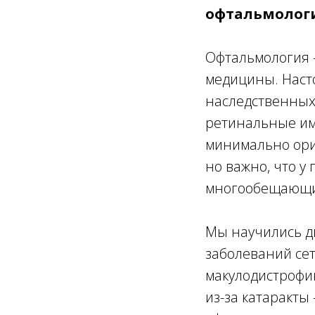
офтальмологи
Офтальмология 
медицины. Наст
наследственных
ретинальные им
минимально орие
но важно, что у
многообещающи
Мы научились д
заболеваний сет
макулодистрофи
из-за катаракты