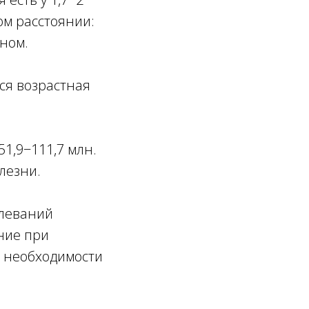
ом расстоянии:
оном.
ся возрастная
51,9−111,7 млн.
лезни.
олеваний
ние при
т необходимости