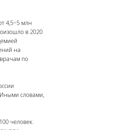
т 4,5−5 млн
роизошло в 2020
ндемией
ений на
 врачам по
оссии
 Иными словами,
100 человек.